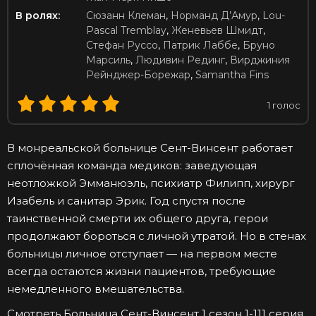
В ролях:
Сюзанн Клеман
,
Норманд Д’Амур
,
Lou-
Pascal Tremblay
,
Женевьев Шмидт
,
Стефан Руссо
,
Патрик Лаббе
,
Бруно
Марсиль
,
Людивин Рединг
,
Вирджиния
Рейнджер-Борежар
,
Samantha Fins
1
голос
В монреальской больнице Сент-Винсент работает
сплочённая команда медиков: заведующая
неотложкой Эмманюэль, психиатр Филипп, хирург
Изабель и санитар Эрик. Год спустя после
таинственной смерти их общего друга, герои
продолжают бороться с личной утратой. Но в стенах
больницы личное отступает — на первом месте
всегда остаются жизни пациентов, требующие
немедленного вмешательства.
Смотреть Больница Сент-Винсент 1 сезон 1-111 серия