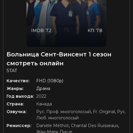
IMDB: 7.2
КП: 7.8
Больница Сент-Винсент 1 сезон
смотреть онлайн
STAT
Качество:
FHD (1080p)
Жанры:
Драма
Год выхода:
2022
Страна:
Канада
Озвучка:
Рус. Проф. многоголосый
,
Fr. Original
,
Рус.
Люб. многоголосый
Режиссер:
Danièle Méthot
,
Chantal Des Ruisseaux
,
Жан-Марк Пише