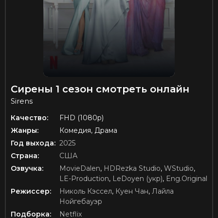
Сирены 1 сезон смотреть онлайн
Sirens
Качество:
FHD (1080p)
Жанры:
Комедия, Драма
Год выхода:
2025
Страна:
США
Озвучка:
MovieDalen
,
HDRezka Studio
,
WStudio
,
LE-Production
,
LeDoyen (укр)
,
Eng.Original
Режиссер:
Николь Кэссел
,
Куен Чан
,
Лайла
Нойгебауэр
Подборка:
Netflix