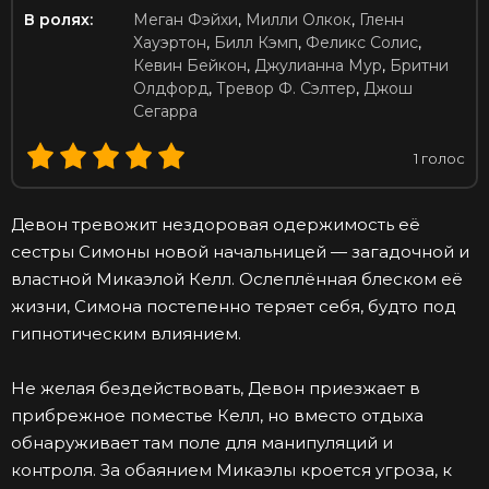
В ролях:
Меган Фэйхи
,
Милли Олкок
,
Гленн
Хауэртон
,
Билл Кэмп
,
Феликс Солис
,
Кевин Бейкон
,
Джулианна Мур
,
Бритни
Олдфорд
,
Тревор Ф. Сэлтер
,
Джош
Сегарра
1
голос
Девон тревожит нездоровая одержимость её
сестры Симоны новой начальницей — загадочной и
властной Микаэлой Келл. Ослеплённая блеском её
жизни, Симона постепенно теряет себя, будто под
гипнотическим влиянием.
Не желая бездействовать, Девон приезжает в
прибрежное поместье Келл, но вместо отдыха
обнаруживает там поле для манипуляций и
контроля. За обаянием Микаэлы кроется угроза, к