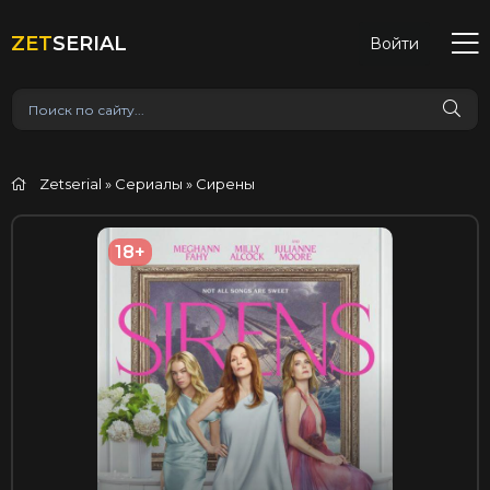
ZET
SERIAL
Войти
Zetserial
»
Сериалы
» Сирены
18+