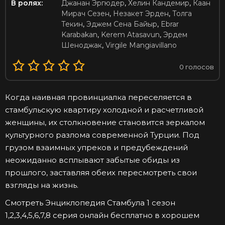
В ролях:
Джанан Эргюдер
,
Хелин Кандемир
,
Каан
Мирач Сезен
,
Незакет Эрден
,
Толга
Текин
,
Эджем Сена Байыр
,
Ebrar
Karabakan
,
Kerem Atasavun
,
Эрдем
Шеноджак
,
Virgile Mangiavillano
0
голосов
Когда наивная провинциалка переселяется в
стамбульскую квартиру холодной и расчетливой
женщины, их столкновение становится зеркалом
культурного разлома современной Турции. Под
грузом взаимных упреков и предубеждений
неожиданно всплывают забытые обиды из
прошлого, заставляя обеих пересмотреть свои
взгляды на жизнь.
Смотреть Энциклопедия Стамбула 1 сезон
1,2,3,4,5,6,7,8 серия онлайн бесплатно в хорошем