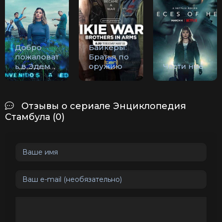
Добро
Байкеры:
пожаловат
Братья по
ь в Эдем
оружию
Части неё
Отзывы о сериале Энциклопедия
Стамбула (0)