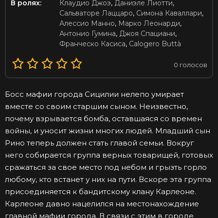
В ролях:
Клаудио Джоэ
,
Даниэле Лиотти
,
Сальваторе Лаццаро
,
Симона Каваллари
,
Алессио Манно
,
Марко Леонарди
,
Антонио Гумина
,
Джоя Спациани
,
Франческо Касиса
,
Calogero Buttà
0
голосов
Босс мафии города Сицилии нелепо умирает
вместе со своим старшим сыном. Неизвестно,
почему взрывается бомба, оставшаяся со времен
войны, и уносит жизни многих людей. Младший сын
Рино теперь должен стать главой семьи. Вокруг
него собирается группа верных товарищей, готовых
сражаться за свое место под небом и грызть горло
любому, кто встанет у них на пути. Вскоре эта группа
присоединяется к бандитскому клану Карлеоне.
Карлеоне давно нацелился на местонахождение
главной мафии города. В связи с этим в городе