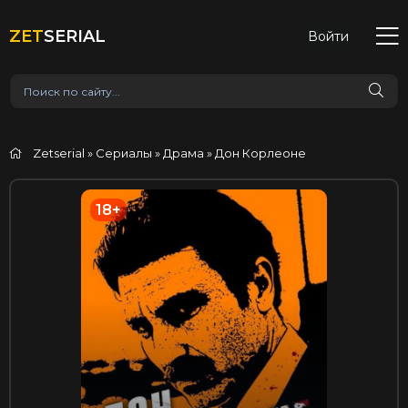
ZET
SERIAL
Войти
Zetserial
»
Сериалы
»
Драма
» Дон Корлеоне
18+