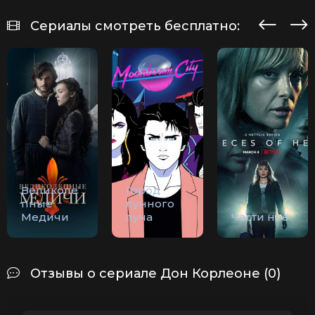
Сериалы смотреть бесплатно:
Великоле
Город
пные
лунного
Медичи
луча
Части неё
Отзывы о сериале Дон Корлеоне (0)