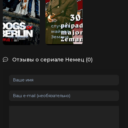
30
Берлинск
случаев
ие
майора
легавые
Земана
Отзывы о сериале Немец (0)