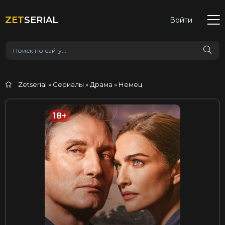
ZET
SERIAL
Войти
Zetserial
»
Сериалы
»
Драма
» Немец
18+