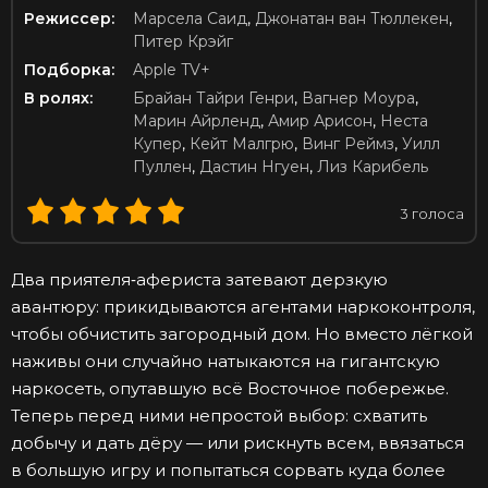
Режиссер:
Марсела Саид
,
Джонатан ван Тюллекен
,
Питер Крэйг
Подборка:
Apple TV+
В ролях:
Брайан Тайри Генри
,
Вагнер Моура
,
Марин Айрленд
,
Амир Арисон
,
Неста
Купер
,
Кейт Малгрю
,
Винг Реймз
,
Уилл
Пуллен
,
Дастин Нгуен
,
Лиз Карибель
3
голоса
Два приятеля‑афериста затевают дерзкую
авантюру: прикидываются агентами наркоконтроля,
чтобы обчистить загородный дом. Но вместо лёгкой
наживы они случайно натыкаются на гигантскую
наркосеть, опутавшую всё Восточное побережье.
Теперь перед ними непростой выбор: схватить
добычу и дать дёру — или рискнуть всем, ввязаться
в большую игру и попытаться сорвать куда более