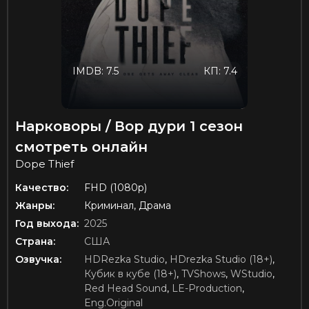
IMDB: 7.5
КП: 7.4
Нарковоры / Вор дури 1 сезон
смотреть онлайн
Dope Thief
Качество:
FHD (1080p)
Жанры:
Криминал, Драма
Год выхода:
2025
Страна:
США
Озвучка:
HDRezka Studio
,
HDrezka Studio (18+)
,
Кубик в кубе (18+)
,
TVShows
,
WStudio
,
Red Head Sound
,
LE-Production
,
Eng.Original