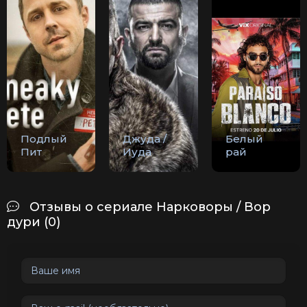
Подлый
Джуда /
Белый
Пит
Иуда
рай
Отзывы о сериале Нарковоры / Вор
дури (0)