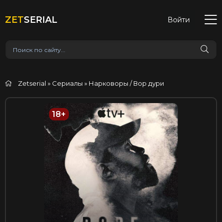
ZET
SERIAL
Войти
Zetserial
»
Сериалы
» Нарковоры / Вор дури
18+