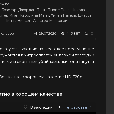
ицию
 Бхаскар
,
Джордан Лонг
,
Льюис Ривз
,
Никола
итер Иган
,
Каролина Майн
,
Хитен Патель
,
Джасса
иа
,
Пиппа Никсон
,
Аластер Маккензи
голосов
29.07.2026
143 887
0
ка, указывающие на жестокое преступление.
ружаются в хитросплетения давней трагедии.
вами и скрытыми убийцами, чьи тени тянутся
йн бесплатно в хорошем качестве HD 720p -
тно в хорошем качестве.
В закладки
Не работает?