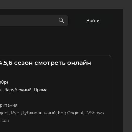
Войти
4,5,6 сезон смотреть онлайн
80p)
л, Зарубежный, Драма
ритания
oject
,
Рус. Дублированный
,
Eng.Original
,
TVShows
лсон