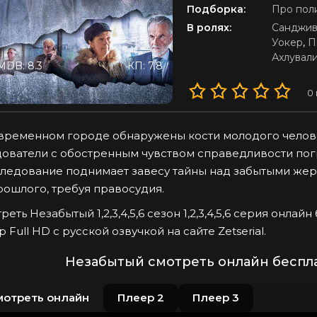
Подборка:
Про пол
В ролях:
Санджив
Уокер
,
П
Ахлувал
MDB: 8.3
КП: 7.8
0
временном городе обнаружены кости молодого челове
ователи с обостренным чувством справедливости пог
ледование поднимает завесу тайны над забытыми жерт
рошлого, требуя правосудия.
реть Незабытый 1,2,3,4,5,6 сезон 1,2,3,4,5,6 серия онла
p Full HD с русской озвучкой на сайте Zetserial.
Незабытый смотреть онлайн беспла
мотреть онлайн
Плеер 2
Плеер 3