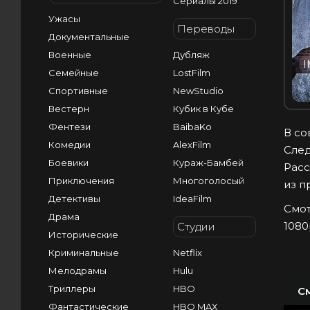
Сериалы 2019
Ужасы
Переводы
Документальные
Военные
Дубляж
I
Семейные
LostFilm
Спортивные
NewStudio
Вестерн
Кубик в Кубе
Фентези
BaibaKo
В со
Комедии
AlexFilm
След
Боевики
Кураж-Бамбей
Расс
Приключения
Многоголосый
из п
Детективы
IdeaFilm
Смот
Драма
1080
Студии
Исторические
Криминальные
Netflix
Мелодрамы
Hulu
Триллеры
HBO
С
Фантастические
HBO MAX