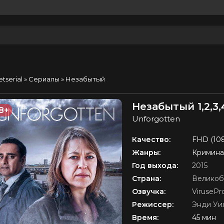
etserial
»
Сериалы
» Незабытый
Незабытый 1,2,3,
8+
Unforgotten
Качество:
FHD (10
Жанры:
Кримина
Год выхода:
2015
Страна:
Великоб
Озвучка:
VirusePr
Режиссер:
Энди Уи
Время:
45 мин