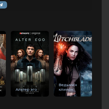
Ведьмин
Альтер эго
клинок