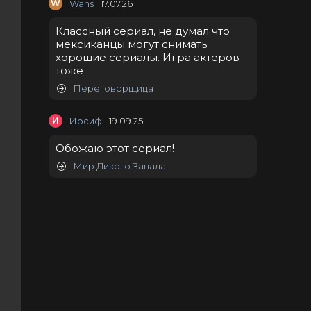
W
Wans
17.07.26
Классный сериал, не думал что
мексиканцы могут снимать
хорошие сериалы. Игра актеров
тоже
Переговорщица
И
Иосиф
19.09.25
Обожаю этот сериал!
Мир Дикого Запада