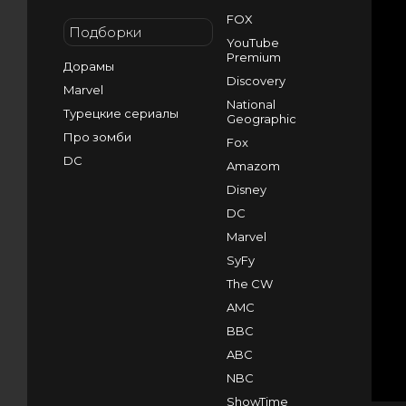
FOX
Подборки
YouTube
Premium
Дорамы
Discovery
Marvel
National
Турецкие сериалы
Geographic
Про зомби
Fox
DC
Amazom
Disney
DC
Marvel
SyFy
The CW
AMC
BBC
ABC
NBC
ShowTime