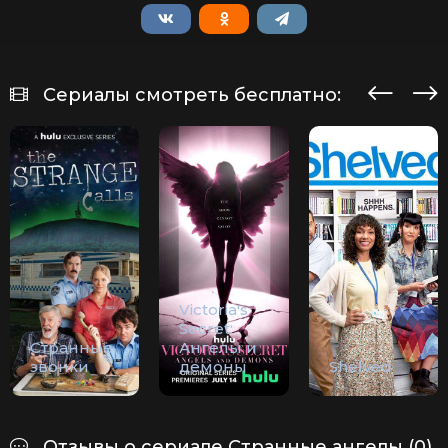
Сериалы смотреть бесплатно:
Victoria's
Secret:
Странные
Ангелы и
звонки
демоны
Shelved
Отзывы о сериале Странные ангелы (0)