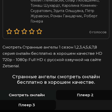
Филип Ленковски
,
Олаф Любашенко
,
Томаш Шухардт
,
Каролина Коминек-
Скуратович
,
Эдита Ольшувка
,
Пётр
Журавски
,
Роман Ганцарчик
,
Роберт
Гонера
0
голосов
Смотреть Странные ангелы 1 сезон 1,2,3,4,5,6,7,8
серия онлайн бесплатно в хорошем качестве HD
720p - 1080p Full HD с русской озвучкой на сайте
Zetserial.
Странные ангелы смотреть онлайн
бесплатно в хорошем качестве.
Смотреть онлайн
Плеер 2
Плеер 3