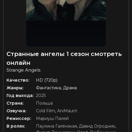
Странные ангелы 1 сезон смотреть
онлайн
Strange Angels
Качество:
HD (720p)
Жанры:
Фантастика, Драма
Год выхода:
2025
Страна:
Польша
Озвучка:
Cold Film
,
AniMaunt
Режиссер:
Мариуш Палей
В ролях:
Паулина Галёнзкая
,
Давид Огродник
,