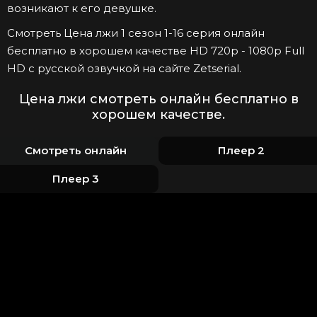
возникают к его девушке.
Смотреть Цена лжи 1 сезон 1-16 серия онлайн
бесплатно в хорошем качестве HD 720p - 1080p Full
HD с русской озвучкой на сайте Zetserial.
Цена лжи смотреть онлайн бесплатно в
хорошем качестве.
Смотреть онлайн
Плеер 2
Плеер 3