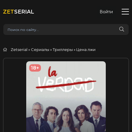
ZET
SERIAL
Войти
Zetserial
»
Сериалы
»
Триллеры
» Цена лжи
18+