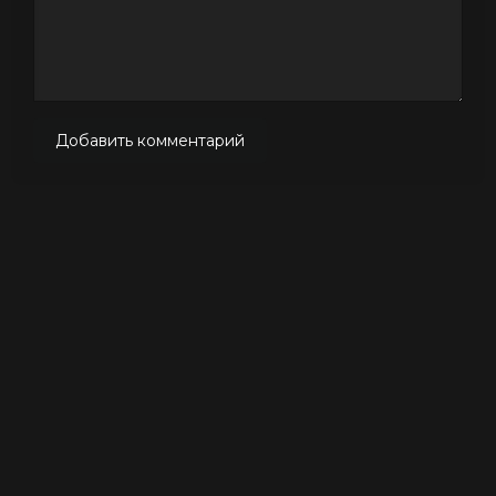
Добавить комментарий