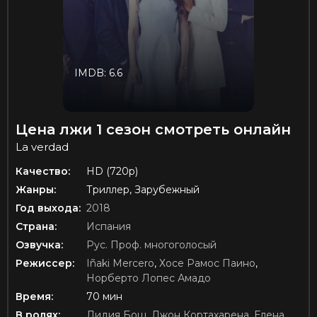
IMDB: 6.6
Цена лжи 1 сезон смотреть онлайн
La verdad
Качество:
HD (720p)
Жанры:
Триллер, Зарубежный
Год выхода:
2018
Страна:
Испания
Озвучка:
Рус. Проф. многоголосый
Режиссер:
Iñaki Mercero
,
Хосе Рамос Паино
,
Норберто Лопес Амадо
Время:
70 мин
В ролях:
Лидия Бош
,
Джон Кортахарена
,
Елена