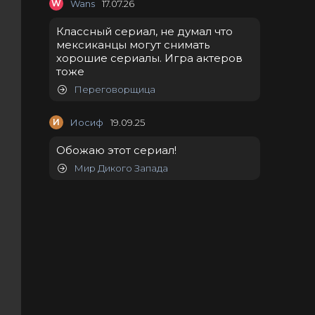
W
Wans
17.07.26
Классный сериал, не думал что
мексиканцы могут снимать
хорошие сериалы. Игра актеров
тоже
Переговорщица
И
Иосиф
19.09.25
Обожаю этот сериал!
Мир Дикого Запада