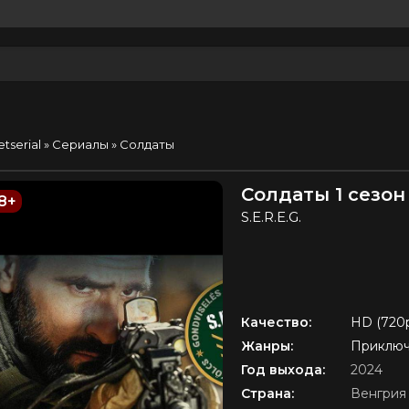
etserial
»
Сериалы
» Солдаты
Солдаты 1 сезон
8+
S.E.R.E.G.
Качество:
HD (720
Жанры:
Приклю
Год выхода:
2024
Страна:
Венгрия