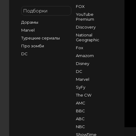
FOX
Подборки
YouTube
Premium
Дорамы
Discovery
Marvel
National
Турецкие сериалы
Geographic
Про зомби
Fox
DC
Amazom
Disney
DC
Marvel
SyFy
The CW
AMC
BBC
ABC
NBC
ShowTime