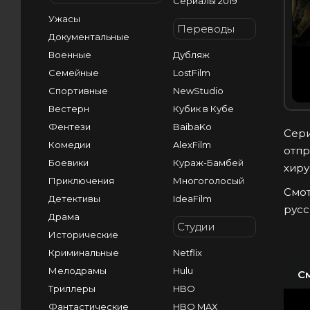
Сериалы 2019
Ужасы
Переводы
Документальные
Военные
Дубляж
Семейные
LostFilm
Спортивные
NewStudio
Вестерн
Кубик в Кубе
Фентези
BaibaKo
Сери
Комедии
AlexFilm
отпр
Боевики
Кураж-Бамбей
хиру
Приключения
Многоголосый
Смот
Детективы
IdeaFilm
русс
Драма
Студии
Исторические
Криминальные
Netflix
Мелодрамы
Hulu
С
Триллеры
HBO
Фантастические
HBO MAX