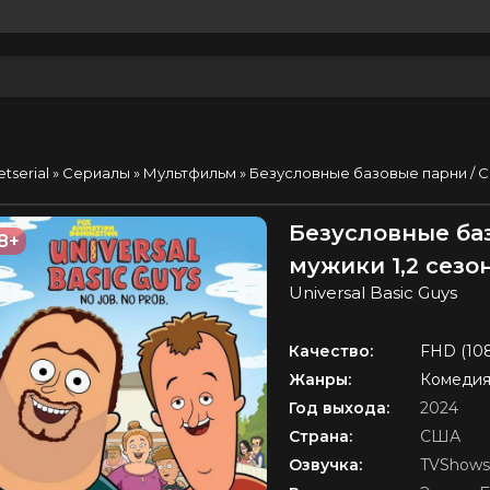
etserial
»
Сериалы
»
Мультфильм
» Безусловные базовые парни /
Безусловные ба
8+
мужики 1,2 сезо
Universal Basic Guys
Качество:
FHD (10
Жанры:
Комедия
Год выхода:
2024
Страна:
США
Озвучка:
TVShows