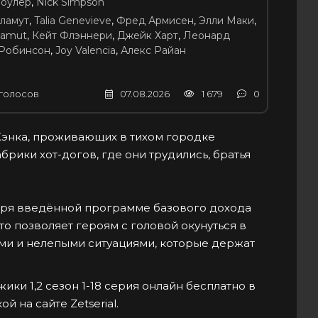
оулер
,
Nick Simpson
ламут
,
Talia Genevieve
,
Фред Армисен
,
Элли Маки
,
lamut
,
Кейт Флэннери
,
Джейк Харт
,
Леонард
Робинсон
,
Joy Valencia
,
Алекс Райан
голосов
07.08.2026
1 679
0
Хэнка, проживающих в тихом городке
брики хот-догов, где они трудились, братья
аря введённой программе базового дохода
о позволяет героям с головой окунуться в
ми и нелепыми ситуациями, которые держат
ки 1,2 сезон 1-18 серия онлайн бесплатно в
й на сайте Zetserial.