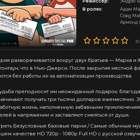
Режиссер:
Эндрю Б
В ролях:
Адам Ма
Craig Ma
Армонд 
MDB: 3.8
0
рия разворачивается вокруг двух братьев — Марка и 
тонтаун, что в Нью-Джерси. После закрытия местной фа
ются без работы из-за автоматизации производства.
удьба преподносит им неожиданный подарок: благод
начинают получать три тысячи долларов ежемесячно. Эт
аботную жизнь, наполненную забавными приключения
елей в напряжении и заставляют смеяться от души.
реть Безусловные базовые парни / Самые обычные мужи
шем качестве HD 720p - 1080p Full HD с русской озвучко