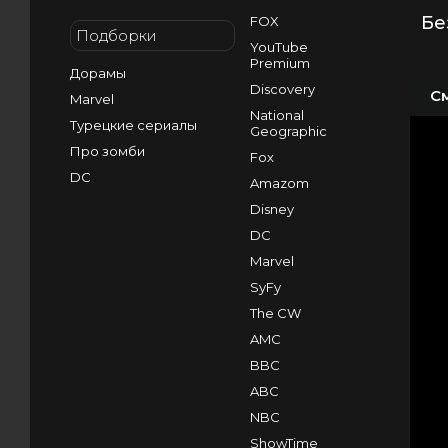
Бе
FOX
Подборки
YouTube
Premium
Дорамы
Discovery
С
Marvel
National
Турецкие сериалы
Geographic
Про зомби
Fox
DC
Amazom
Disney
DC
Marvel
SyFy
The CW
AMC
BBC
ABC
NBC
ShowTime