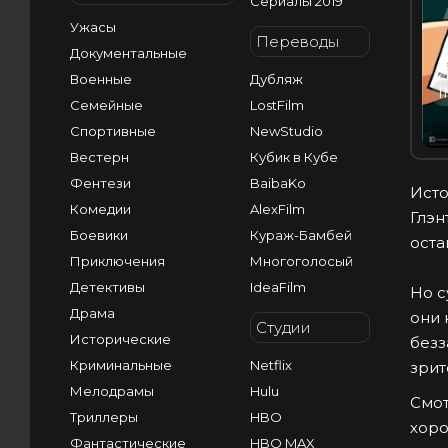
Сериалы 2019
Ужасы
Переводы
Документальные
Военные
Дубляж
I
Семейные
LostFilm
Спортивные
NewStudio
Вестерн
Кубик в Кубе
Фентези
BaibaKo
Исто
Комедии
AlexFilm
Глэн
Боевики
Кураж-Бамбей
оста
Приключения
Многоголосый
Детективы
IdeaFilm
Но с
Драма
они 
Студии
Исторические
безз
Криминальные
Netflix
зрит
Мелодрамы
Hulu
Смот
Триллеры
HBO
хоро
Фантастические
HBO MAX