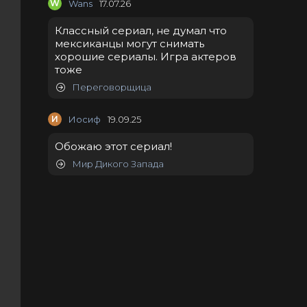
W
Wans
17.07.26
Классный сериал, не думал что
мексиканцы могут снимать
хорошие сериалы. Игра актеров
тоже
Переговорщица
И
Иосиф
19.09.25
Обожаю этот сериал!
Мир Дикого Запада