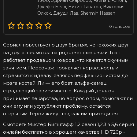
Уэбб
,
Эдриан Скарборо
,
Fatiha El-Ghorri
,
Джефф Белл
,
Нитин Ганатра
,
Виктория
Олкок
,
Джуди Лав
,
Shermin Hassan
0
голосов
Сериал повествует о двух братьях, непохожих друг
на друга, несмотря на родственные связи. Глэн
работает продавцом ковров, что кажется скучным
занятием. Персонаж проявляет нервозность и
стремится к идеалу, являясь перфекционистом до
мозга костей. Ли — его брат, альфа-самец,
страдающий зависимостью. Каждый день он
принимает лекарства, но вопрос о том, помогают ли
они ему или усугубляют проблему, остаётся
открытым. Герои живут так, как им приходится.
Смотреть Мистер Бигштафф 1,2 сезон 1,2,3,4,5,6 серия
онлайн бесплатно в хорошем качестве HD 720p -