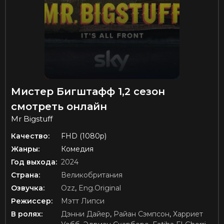
Мистер Бигштафф 1,2 сезон
смотреть онлайн
Mr Bigstuff
Качество:
FHD (1080p)
Жанры:
Комедия
Год выхода:
2024
Страна:
Великобритания
Озвучка:
Ozz
,
Eng.Original
Режиссер:
Мэтт Липси
В ролях:
Дэнни Дайер
,
Райан Сэмпсон
,
Харриет