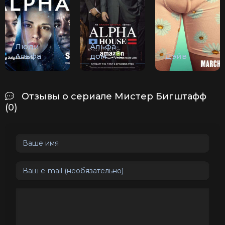
Люди
Альфа-
Альфа
дом
Дэйв
Отзывы о сериале Мистер Бигштафф
(0)