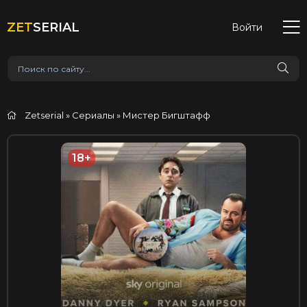
ZET
SERIAL
Войти
Zetserial
»
Сериалы
» Мистер Бигштафф
18+