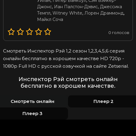
Уилан
,
Питер Банкоул
,
Сэм Бэйкер-
Джонс
,
Иан Палстон-Дэвис
,
Джессика
Темпл
,
Witney White
,
Лорен Драммонд
,
Майкл Соча
0
голосов
Смотреть Инспектор Рэй 1,2 сезон 1,2,3,4,5,6 серия
онлайн бесплатно в хорошем качестве HD 720p -
1080p Full HD с русской озвучкой на сайте Zetserial.
Инспектор Рэй смотреть онлайн
бесплатно в хорошем качестве.
Смотреть онлайн
Плеер 2
Плеер 3