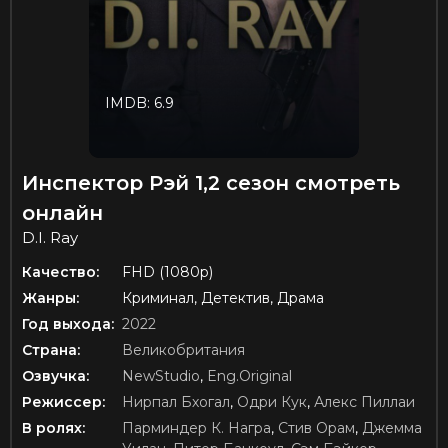
IMDB: 6.9
Инспектор Рэй 1,2 сезон смотреть
онлайн
D.I. Ray
Качество:
FHD (1080p)
Жанры:
Криминал, Детектив, Драма
Год выхода:
2022
Страна:
Великобритания
Озвучка:
NewStudio
,
Eng.Original
Режиссер:
Нирпал Бхогал
,
Одри Кук
,
Алекс Пиллаи
В ролях:
Парминдер К. Награ
,
Стив Орам
,
Джемма