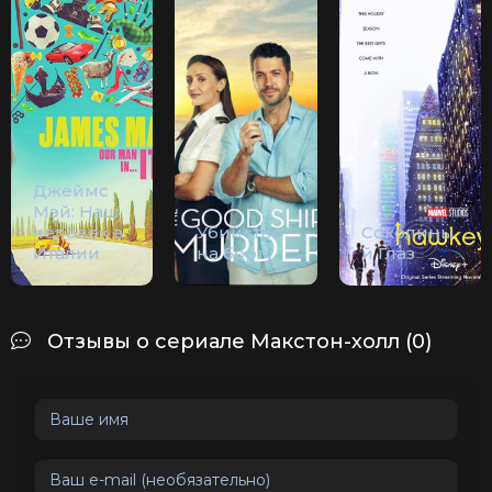
Джеймс
Мэй: Наш
человек в
Убийство
Соколины
Италии
на борту
й Глаз
Отзывы о сериале Макстон-холл (0)