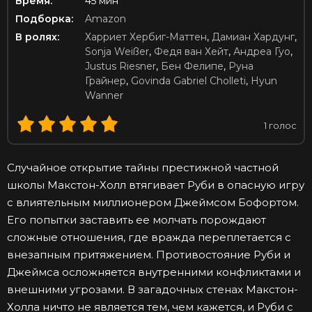
Время:
45 мин
Подборка:
Amazon
В ролях:
Харриет Хербиг-Маттен
,
Дамиан Хардунг
,
Sonja Weißer
,
Федя ван Хейт
,
Андреа Гуо
,
Justus Riesner
,
Бен Фелипе
,
Руна
Грайнер
,
Govinda Gabriel Cholleti
,
Hyun
Wanner
1
голос
Случайное открытие тайны престижной частной
школы Макстон-Холл втягивает Руби в опасную игру
с влиятельным миллионером Джеймсом Бофортом.
Его попытки заставить ее молчать порождают
сложные отношения, где вражда переплетается с
внезапным притяжением. Противостояние Руби и
Джеймса осложняется внутренними конфликтами и
внешними угрозами. В загадочных стенах Макстон-
Холла ничто не является тем, чем кажется, и Руби с