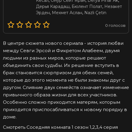
Кесал
,
Онур Сеит Яран
,
Derya Pinar Ak
,
Дерья Карадаш
,
Бюлент Полат
,
Незакет
Эрден
,
Мехмет Аслан
,
Nazli Çetin
0
голосов
В центре сюжета нового сериала - история любви
между Севги Эрсой и Фикретом Алабеем, двумя
людьми из разных миров, которые решают
объединить свои судьбы. Их решение вступить в
брак становится сюрпризом для обеих семей,
которые до этого момента не были знакомы друг с
другом. Слияние двух семейств означает изменение
привычного образа жизни для всех участников.
Особенно сложно приходится матерям, которым
приходится приспосабливаться к новому порядку в
доме.
Смотреть Соседняя комната 1 сезон 1,2,3,4 серия