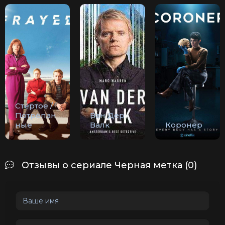
Стёртое /
Потрёпан
Ван Дер
ные
Валк
Коронер
Отзывы о сериале Черная метка (0)