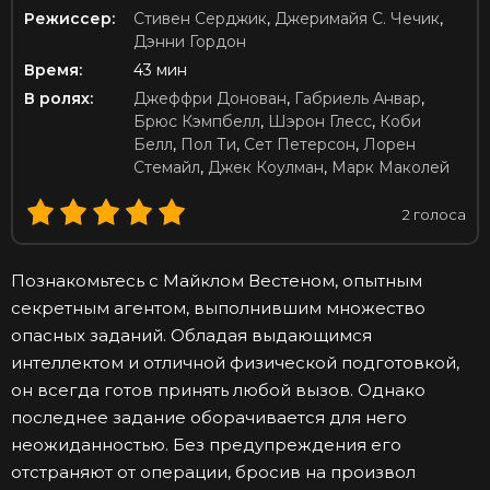
Режиссер:
Стивен Серджик
,
Джеримайя С. Чечик
,
Дэнни Гордон
Время:
43 мин
В ролях:
Джеффри Донован
,
Габриель Анвар
,
Брюс Кэмпбелл
,
Шэрон Глесс
,
Коби
Белл
,
Пол Ти
,
Сет Петерсон
,
Лорен
Стемайл
,
Джек Коулман
,
Марк Маколей
2
голоса
Познакомьтесь с Майклом Вестеном, опытным
секретным агентом, выполнившим множество
опасных заданий. Обладая выдающимся
интеллектом и отличной физической подготовкой,
он всегда готов принять любой вызов. Однако
последнее задание оборачивается для него
неожиданностью. Без предупреждения его
отстраняют от операции, бросив на произвол