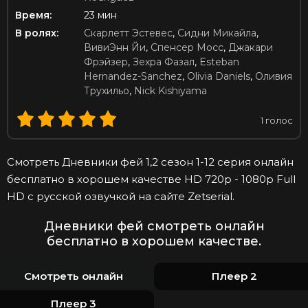
Время:
23 мин
В ролях:
Скарлетт Эстевес
,
Сидни Микайла
,
ВивиЭнн Йи
,
Спенсер Мосс
,
Джакари
Фрэйзер
,
Зехра Фазал
,
Esteban
Hernandez-Sanchez
,
Olivia Daniels
,
Оливия
Трухильо
,
Nick Kishiyama
1
голос
Смотреть Дневники фей 1,2 сезон 1-12 серия онлайн
бесплатно в хорошем качестве HD 720p - 1080p Full
HD с русской озвучкой на сайте Zetserial.
Дневники фей смотреть онлайн
бесплатно в хорошем качестве.
Смотреть онлайн
Плеер 2
Плеер 3