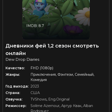
IMDB: 8.7
Дневники фей 1,2 сезон смотреть
онлайн
Dew Drop Diaries
Качество:
FHD (1080p)
Жанры:
Приключения, Фэнтези, Семейный,
Комедия
Год выхода:
2023
Страна:
США
Озвучка:
TVShows
,
Eng.Original
Режиссер:
Solène Azernour
,
Артур Квак
,
Alban
Rodriguez