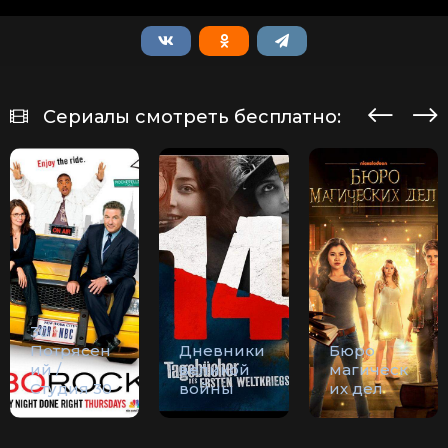
Сериалы смотреть бесплатно:
30
Потрясен
Дневники
Бюро
ий /
великой
магическ
Студия 30
войны
их дел