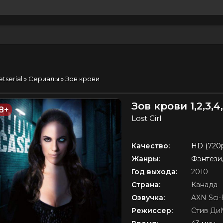
etserial
»
Сериалы
» Зов крови
Зов крови 1,2,3,
8+
Lost Girl
Качество:
HD (720
Жанры:
Фэнтези
Год выхода:
2010
Страна:
Канада
Озвучка:
AXN Sci-
Режиссер:
Стив Ди