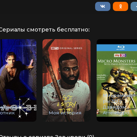
Сериалы смотреть бесплатно:
Микромонст
ры 3D с
вездный
Дэвидом
хотник
Моя история
Аттенборо