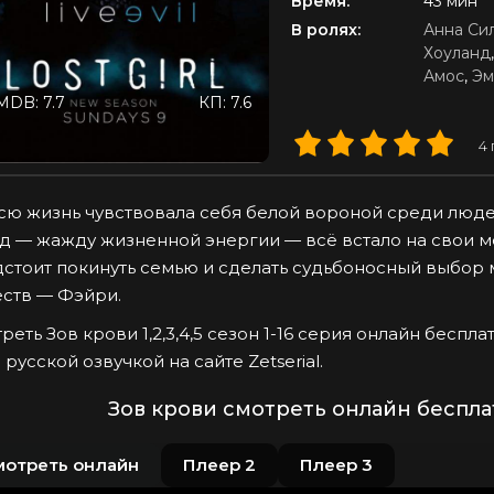
Время:
43 мин
В ролях:
Анна Си
Хоуланд
Амос
,
Эм
MDB: 7.7
КП: 7.6
4
сю жизнь чувствовала себя белой вороной среди люде
д — жажду жизненной энергии — всё встало на свои ме
стоит покинуть семью и сделать судьбоносный выбор
ств — Фэйри.
реть Зов крови 1,2,3,4,5 сезон 1-16 серия онлайн беспл
 русской озвучкой на сайте Zetserial.
Зов крови смотреть онлайн беспла
мотреть онлайн
Плеер 2
Плеер 3