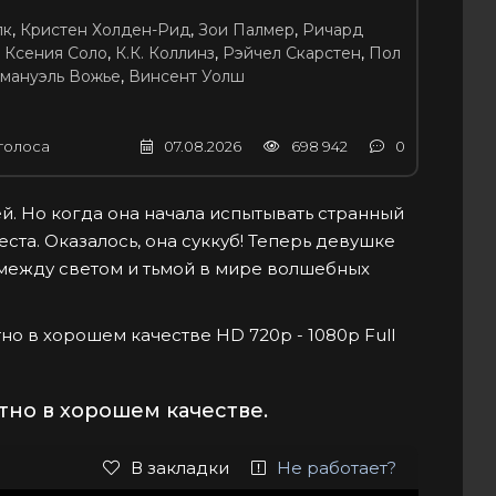
лк
,
Кристен Холден-Рид
,
Зои Палмер
,
Ричард
,
Ксения Соло
,
К.К. Коллинз
,
Рэйчел Скарстен
,
Пол
мануэль Вожье
,
Винсент Уолш
голоса
07.08.2026
698 942
0
й. Но когда она начала испытывать странный
ста. Оказалось, она суккуб! Теперь девушке
 между светом и тьмой в мире волшебных
атно в хорошем качестве HD 720p - 1080p Full
тно в хорошем качестве.
В закладки
Не работает?