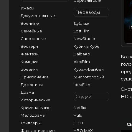
Сериалы 2019
Ужасы
Переводы
Документальные
Военные
Дубляж
I
Семейные
LostFilm
Спортивные
NewStudio
Вестерн
Кубик в Кубе
Фентези
BaibaKo
Бо в
Комедии
AlexFilm
голо
Боевики
Кураж-Бамбей
пред
Приключения
Многоголосый
суще
Детективы
IdeaFilm
Смот
Драма
Студии
HD с
Исторические
Криминальные
Netflix
Мелодрамы
Hulu
Триллеры
HBO
С
Фантастические
HBO MAX