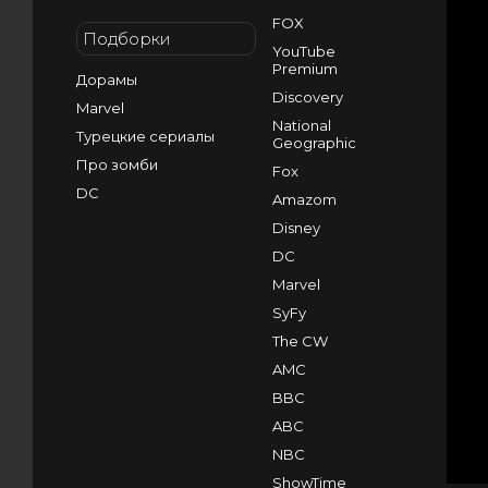
FOX
Подборки
YouTube
Premium
Дорамы
Discovery
Marvel
National
Турецкие сериалы
Geographic
Про зомби
Fox
DC
Amazom
Disney
DC
Marvel
SyFy
The CW
AMC
BBC
ABC
NBC
ShowTime