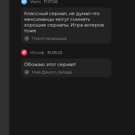
W
Wans
17.07.26
Классный сериал, не думал что
мексиканцы могут снимать
хорошие сериалы. Игра актеров
тоже
Переговорщица
И
Иосиф
19.09.25
Обожаю этот сериал!
Мир Дикого Запада