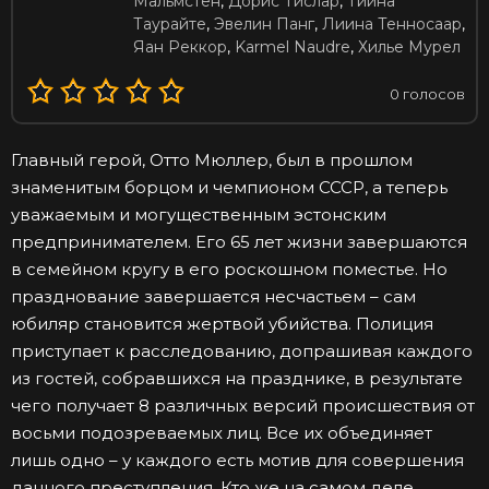
Мальмстен
,
Дорис Тислар
,
Тиина
Таурайте
,
Эвелин Панг
,
Лиина Тенносаар
,
Яан Реккор
,
Karmel Naudre
,
Хилье Мурел
0
голосов
Главный герой, Отто Мюллер, был в прошлом
знаменитым борцом и чемпионом СССР, а теперь
уважаемым и могущественным эстонским
предпринимателем. Его 65 лет жизни завершаются
в семейном кругу в его роскошном поместье. Но
празднование завершается несчастьем – сам
юбиляр становится жертвой убийства. Полиция
приступает к расследованию, допрашивая каждого
из гостей, собравшихся на празднике, в результате
чего получает 8 различных версий происшествия от
восьми подозреваемых лиц. Все их объединяет
лишь одно – у каждого есть мотив для совершения
данного преступления. Кто же на самом деле