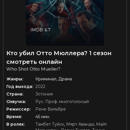
IMDB: 6.7
Кто убил Отто Мюллера? 1 сезон
смотреть онлайн
Who Shot Otto Mueller?
Жанры:
Криминал, Драма
Год выхода:
2022
Страна:
Эстония
Озвучка:
Рус. Проф. многоголосый
Режиссер:
Рене Вильбре
Время:
45 мин
В ролях:
Тамбет Туйск
,
Мярт Аванди
,
Майт