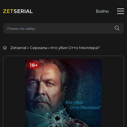
ZET
SERIAL
Войти
Zetserial
»
Сериалы
» Кто убил Отто Мюллера?
18+