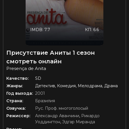
IMDB: 7.7
КП: 6.6
Присутствие Аниты 1 сезон
смотреть онлайн
Presença de Anita
Качество:
SD
Жанры:
Детектив, Комедия, Мелодрама, Драма
Год выхода:
2001
Страна:
Бразилия
Озвучка:
Рус. Проф. многоголосый
Режиссер:
Александр Аванчини
,
Рикардо
Уоддингтон
,
Эдгар Миранда