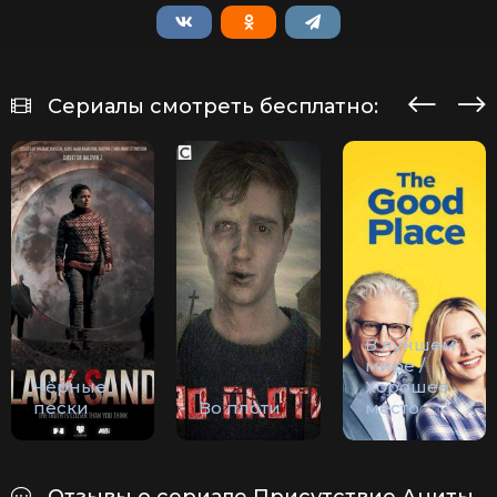
Сериалы смотреть бесплатно:
В лучшем
мире /
Чёрные
Хорошее
пески
Во плоти
место