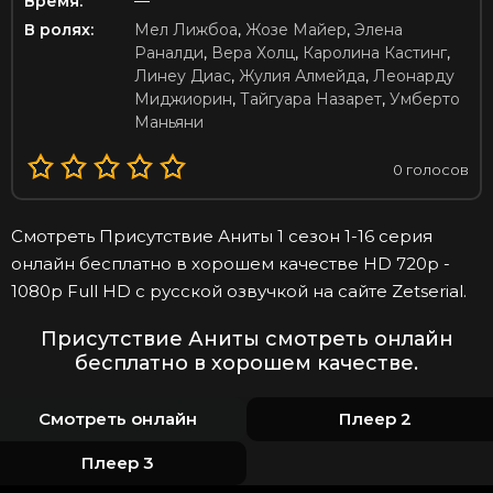
Время:
—
В ролях:
Мел Лижбоа
,
Жозе Майер
,
Элена
Раналди
,
Вера Холц
,
Каролина Кастинг
,
Линеу Диас
,
Жулия Алмейда
,
Леонарду
Миджиорин
,
Тайгуара Назарет
,
Умберто
Маньяни
0
голосов
Смотреть Присутствие Аниты 1 сезон 1-16 серия
онлайн бесплатно в хорошем качестве HD 720p -
1080p Full HD с русской озвучкой на сайте Zetserial.
Присутствие Аниты смотреть онлайн
бесплатно в хорошем качестве.
Смотреть онлайн
Плеер 2
Плеер 3