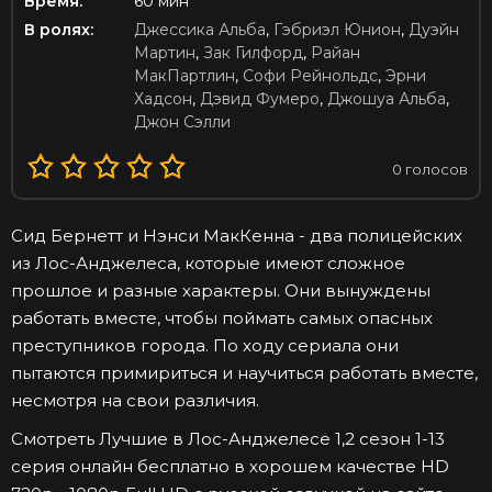
Время:
60 мин
В ролях:
Джессика Альба
,
Гэбриэл Юнион
,
Дуэйн
Мартин
,
Зак Гилфорд
,
Райан
МакПартлин
,
Софи Рейнольдс
,
Эрни
Хадсон
,
Дэвид Фумеро
,
Джошуа Альба
,
Джон Сэлли
0
голосов
Сид Бернетт и Нэнси МакКенна - два полицейских
из Лос-Анджелеса, которые имеют сложное
прошлое и разные характеры. Они вынуждены
работать вместе, чтобы поймать самых опасных
преступников города. По ходу сериала они
пытаются примириться и научиться работать вместе,
несмотря на свои различия.
Смотреть Лучшие в Лос-Анджелесе 1,2 сезон 1-13
серия онлайн бесплатно в хорошем качестве HD