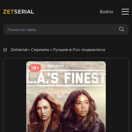
ZET
SERIAL
Войти
Zetserial
»
Сериалы
» Лучшие в Лос-Анджелесе
18+