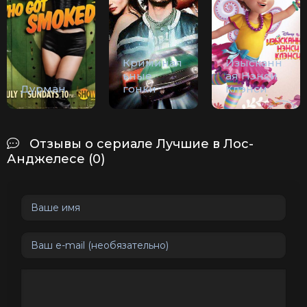
Криминал
Изысканн
ьные
ая Нэнси
Дурман
гонки
Клэнси
Отзывы о сериале Лучшие в Лос-
Анджелесе (0)