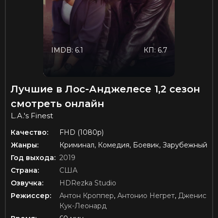
IMDB: 6.1
КП: 6.7
Лучшие в Лос-Анджелесе 1,2 сезон
смотреть онлайн
L.A.'s Finest
Качество:
FHD (1080p)
Жанры:
Криминал, Комедия, Боевик, Зарубежный
Год выхода:
2019
Страна:
США
Озвучка:
HDRezka Studio
Режиссер:
Антон Кроппер
,
Антонио Негрет
,
Дженис
Кук-Леонард