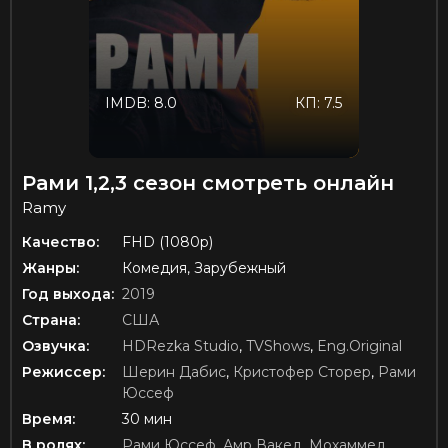
IMDB: 8.0
КП: 7.5
Рами 1,2,3 сезон смотреть онлайн
Ramy
Качество:
FHD (1080p)
Жанры:
Комедия, Зарубежный
Год выхода:
2019
Страна:
США
Озвучка:
HDRezka Studio
,
TVShows
,
Eng.Original
Режиссер:
Шерин Дабис
,
Кристофер Сторер
,
Рами
Юссеф
Время:
30 мин
В ролях:
Рами Юссеф
,
Амр Вакед
,
Мохаммед