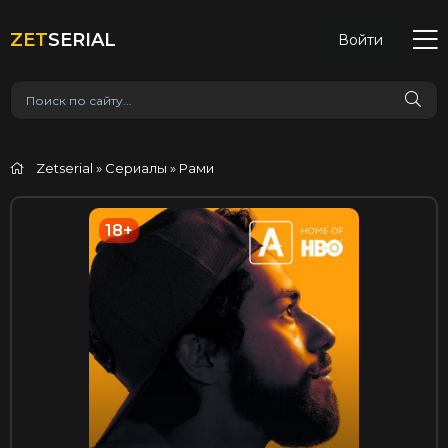
ZET
SERIAL
Войти
Zetserial
»
Сериалы
» Рами
18+