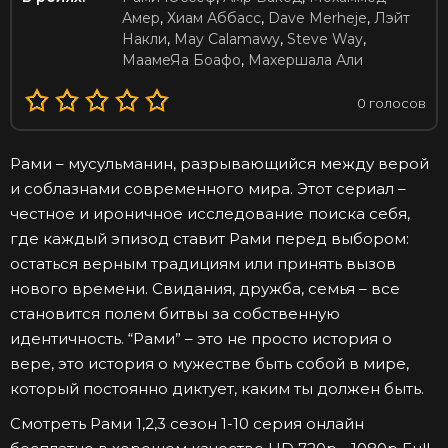
Амер
,
Хиам Аббасс
,
Dave Merheje
,
Лэйт
Накли
,
May Calamawy
,
Steve Way
,
МаамеЯа Боафо
,
Махершала Али
0
голосов
Рами – мусульманин, разрывающийся между верой
и соблазнами современного мира. Этот сериал –
честное и ироничное исследование поиска себя,
где каждый эпизод ставит Рами перед выбором:
остаться верным традициям или принять вызов
нового времени. Свидания, дружба, семья – все
становится полем битвы за собственную
идентичность. “Рами” – это не просто история о
вере, это история о мужестве быть собой в мире,
который постоянно диктует, каким ты должен быть.
Смотреть Рами 1,2,3 сезон 1-10 серия онлайн