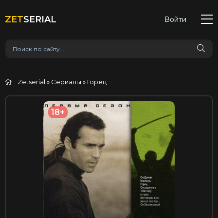
ZET
SERIAL
Войти
Zetserial
»
Сериалы
» Горец
18+