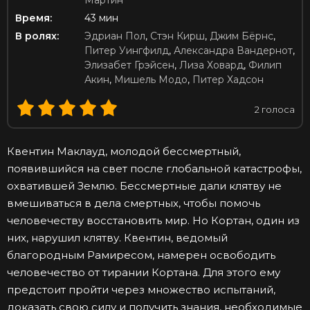
Мартин
Время:
43 мин
В ролях:
Эдриан Пол
,
Стэн Кирш
,
Джим Бёрнс
,
Питер Уингфилд
,
Александра Вандернот
,
Элизабет Грэйсен
,
Лиза Ховард
,
Филип
Акин
,
Мишель Модо
,
Питер Хадсон
2
голоса
Квентин Маклауд, молодой бессмертный,
появившийся на свет после глобальной катастрофы,
охватившей Землю. Бессмертные дали клятву не
вмешиваться в дела смертных, чтобы помочь
человечеству восстановить мир. Но Кортан, один из
них, нарушил клятву. Квентин, ведомый
благородным Рамиресом, намерен освободить
человечество от тирании Кортана. Для этого ему
предстоит пройти через множество испытаний,
доказать свою силу и получить знания, необходимые