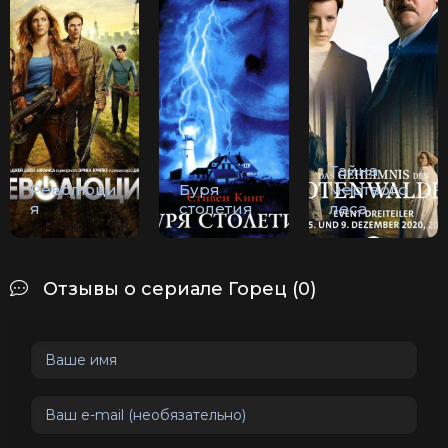
Тайна
Революци
Буря
мертвого
я
столетия
леса
Отзывы о сериале Горец (0)