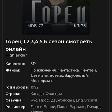
IMDB: 7.2
КП: 7.3
Горец 1,2,3,4,5,6 сезон смотреть
онлайн
Highlander
Качество:
SD
Жанры:
Приключения, Фантастика, Фэнтези,
Детектив, Боевик, Зарубежный,
Мелодрама
Год выхода:
1992
Страна:
Канада
,
Франция
Озвучка:
Рус. Проф. двухголосый
,
Eng.Original
Режиссер:
Денни Берри
,
Паоло Барзмен
,
Ричард