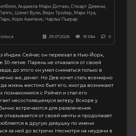
мпбелл
,
Анджела Мари Дотчин
,
Стюарт Девени
,
Паппс
,
Шемп Вули
,
Верн Тройер
,
Марк Нуа
,
Парк
,
Хори Ахипене
,
Чарльз Пьерар
голоса
29.07.2026
19 064
0
 из Индии. Сейчас он переехал в Нью-Йорк,
 30-летие. Парень не отказался от своей
вда, до этого он умел сниматься только в
ечно же, денег. Но Дев хочет стать всемирно
гда жизнь жестоко бьет его, иногда возникают
 познакомился с Рэйчел и стал его
ает несостоявшемуся актеру. Вскоре у
обычно встречаются для развлечения.
е отказывается от своей мечты и продолжает
любляется в другую девушку по имени
ся за ней до встречи. Несмотря на неудачи в