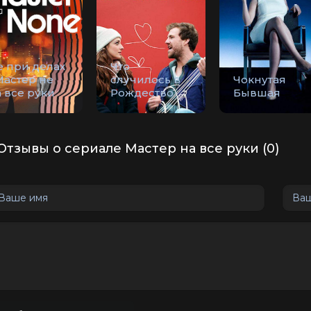
е при делах
Что
Мастер не
случилось в
Чокнутая
 все руки
Рождество
Бывшая
Отзывы о сериале Мастер на все руки (0)