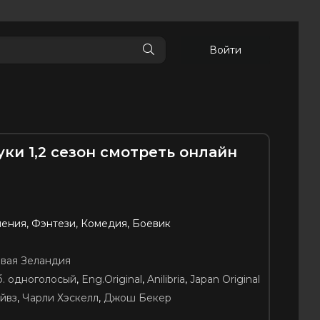
Войти
уки 1,2 сезон смотреть онлайн
ения, Фэнтези, Комедия, Боевик
вая Зеландия
б. одноголосый
,
Eng.Original
,
Anilibria
,
Japan Original
йвз
,
Чарли Хэскелл
,
Джош Бекер