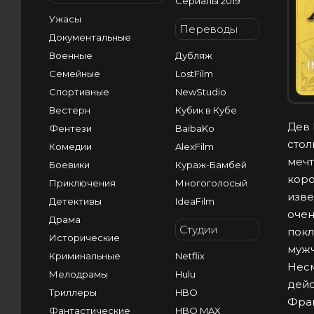
Сериалы 2019
Ужасы
Переводы
Документальные
Военные
Дубляж
I
Семейные
LostFilm
Спортивные
NewStudio
Вестерн
Кубик в Кубе
Дев 
Фентези
BaibaKo
стол
Комедии
AlexFilm
мечт
Боевики
Кураж-Бамбей
коро
Приключения
Многоголосый
изве
Детективы
IdeaFilm
очен
Драма
Студии
покл
Исторические
мужч
Криминальные
Netflix
Несм
Мелодрамы
Hulu
дейс
Триллеры
HBO
Фран
Фантастические
HBO MAX