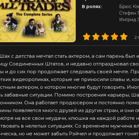
В ролях:
Брюс Кэ
Стефен 
Ингрид 
MDB: 7.8
КП: 7.5
2
Шах с детства мечтал стать актером, а сам парень был
ицу Соединенных Штатов, и недавно отпраздновал свое
ы и до сих пор продолжает следовать своей мечте. Пра
тких видеороликах, которые не приносили славы и, кон
стным актером, о котором многие будут говорить. Ино
ь забавные ситуации. Помимо построения карьеры, Шах
онником. Она работает продюсером и постоянно помог
ины появляется много друзей из других стран, и они 
отря на все свои неудачи, клюшка на каждой работе н
твовать в нелепых ситуациях. Со временем мужчина в
ческа, но не может забыть Рэйчел и продолжает гонять