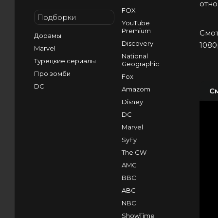
отно
FOX
Подборки
YouTube
Premium
Смот
Дорамы
Discovery
1080
Marvel
National
Турецкие сериалы
Geographic
Про зомби
Fox
DC
Amazom
С
Disney
DC
Marvel
SyFy
The CW
AMC
BBC
ABC
NBC
ShowTime