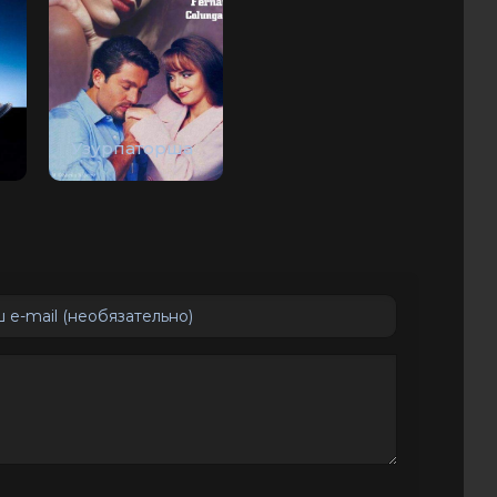
Узурпаторша