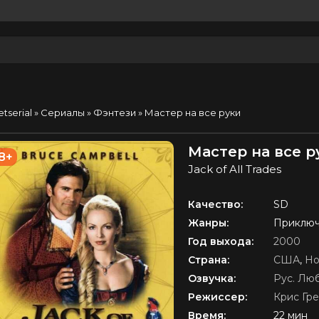
etserial
»
Сериалы
»
Фэнтези
» Мастер на все руки
Мастер на все р
8+
Jack of All Trades
Качество:
SD
Жанры:
Приключ
Год выхода:
2000
Страна:
США
,
Но
Озвучка:
Рус. Лю
Режиссер:
Крис Гре
Время:
22 мин