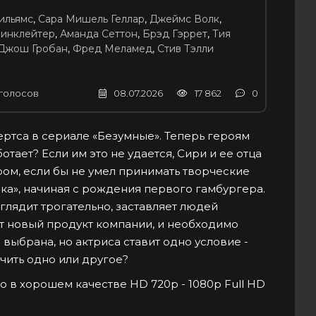
ильямс
,
Сара Мишель Геллар
,
Джеймс Волк
,
инклейтер
,
Аманда Сеттон
,
Брэд Гэррет
,
Тия
Джош Гробан
,
Фред Меламед
,
Стив Тэлли
голосов
08.07.2026
17 862
0
ертса в сериале «Безумные». Теперь героям
тает? Если им это не удается, Сири и ее отца
ом, если бы не умел принимать творческие
ка», начиная с рождения первого гамбургера.
ыглядит трогательно, заставляет людей
ит новый продукт компании, и необходимо
выбрана, но актриса ставит одно условие -
ючить одно или другое?
о в хорошем качестве HD 720p - 1080p Full HD