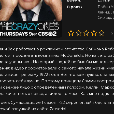
Время:
20 мин
В ролях:
Робин У
Хамиш Л
Сиркар
,
MDB: 7.1
КП: 7.0
0
я и Зак работают в рекламном агентстве Саймона Роб
стоит продвигать компанию McDonald's. Но как это рабо
она увольняют. Но старый злодей не был бы менеджер
ния: видео просматривали с самого начала жизни «Ма
ели видят рекламу 1972 года. Вот что вам нужно: она в
твовать себя лучше. По этому принципу Сэмми постро
и свежее лицо с определенным голосом. Келли Кларкс 
да хочет петь о сексе, а видео - о мясе. Как мне подкл
реть Сумасшедшие 1 сезон 1-22 серия онлайн бесплатн
сской озвучкой на сайте Zetserial.