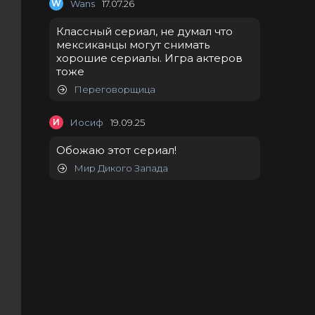
W
Wans
17.07.26
Классный сериал, не думал что
мексиканцы могут снимать
хорошие сериалы. Игра актеров
тоже
Переговорщица
И
Иосиф
19.09.25
Обожаю этот сериал!
Мир Дикого Запада