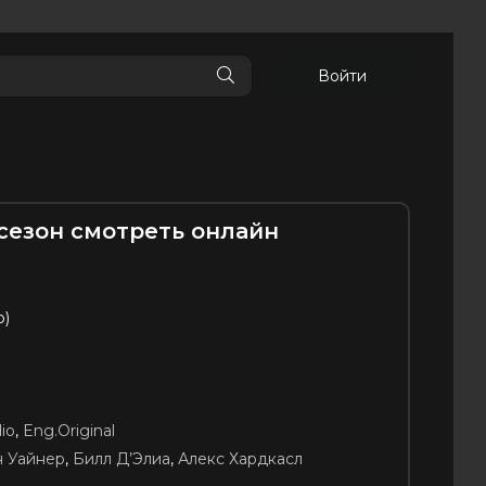
Войти
сезон смотреть онлайн
p)
я
io
,
Eng.Original
 Уайнер
,
Билл Д’Элиа
,
Алекс Хардкасл