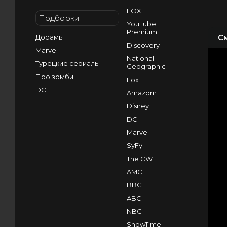
FOX
Подборки
YouTube
Premium
С
Дорамы
Discovery
Marvel
National
Турецкие сериалы
Geographic
Про зомби
Fox
DC
Amazom
Disney
DC
Marvel
SyFy
The CW
AMC
BBC
ABC
NBC
ShowTime