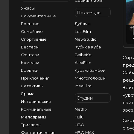
Сериалы 2019
Ужасы
Переводы
Документальные
Военные
Дубляж
I
Семейные
LostFilm
Спортивные
NewStudio
Вестерн
Кубик в Кубе
Фентези
BaibaKo
Сири
Комедии
AlexFilm
пред
Боевики
Кураж-Бамбей
Сайм
Приключения
Многоголосый
реше
Детективы
IdeaFilm
Зрит
Драма
чувс
Студии
Исторические
найт
Криминальные
Netflix
звез
Мелодрамы
Hulu
Смот
Триллеры
HBO
с ру
Фантастические
HBO MAX