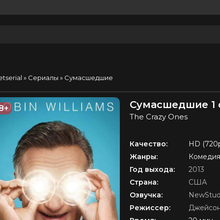
etserial
»
Сериалы
» Сумасшедшие
Сумасшедшие 1 
8+
The Crazy Ones
Качество:
HD (720
Жанры:
Комеди
Год выхода:
2013
Страна:
США
Озвучка:
NewStud
Режиссер:
Джейсон