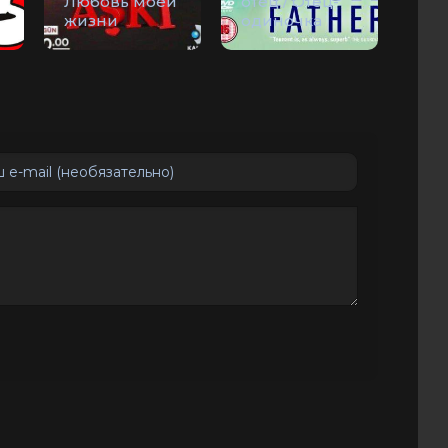
Любовь моей
отец / Отец-
жизни
одиночка