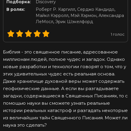
Подборка:
Discovery
В ролях:
Роберт Р. Каргилл
,
Серджо Кандидо
,
Майкл Кэрролл
,
Мэй Хэрмон
,
Александра
ЛеМосл
,
Эрик Шэкелфорд
1
голос
Библия - это священное писание, адресованное
миллионам людей, полное чудес и загадок. Однако
новые разработки и технологии говорят о том, что у
этих удивительных чудес есть реальная основа.
Даже хранилище духовной веры может содержать
геофизические данные. А если вы разгадываете
загадки, содержащиеся в Священных Писаниях, то с
помощью науки вы сможете узнать реальные
истории реальных катастроф и разгадать некоторые
из величайших тайн Священного Писания. Может ли
наука это сделать?