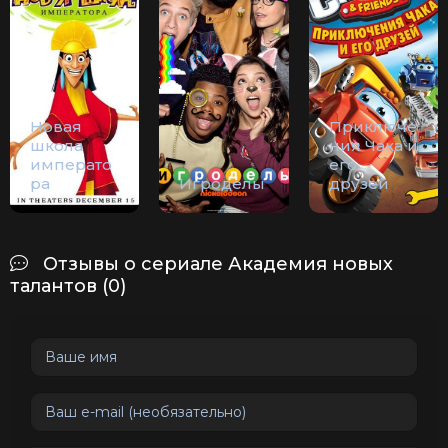
Новая
Приключе
школа
ния Чака и
императо
его
ра
Игроделы
друзей
Отзывы о сериале Академия новых
талантов (0)