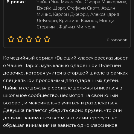
В ролях:
Чайна Энн Макклейн
,
Сьерра Маккормик
,
Джейк Шорт
,
Стефани Скотт
,
Аэдин
Минкс
,
Карлон Джефри
,
Александрия
ДеБерри
,
Кристиан Кампос
,
Минди
Стерлинг
,
Файниз Митчелл
0
голосов
Комедийный сериал «Высший класс» рассказывает
о Чайне Паркс, музыкально одаренной 11-летней
девочке, которая учится в старшей школе в рамках
специальной программы для одаренных детей.
Чайна и ее друзья в сериале должны вписаться в
школьное сообщество, несмотря на свой юный
возраст, и максимально учиться и развлекаться.
Девушка пытается убедить своих друзей, что они
должны заниматься всем, что их интересует, не
обращая внимания на зависть одноклассников.