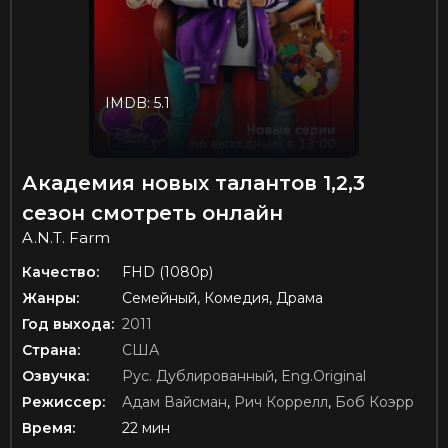
IMDB: 5.1
Академия новых талантов 1,2,3
сезон смотреть онлайн
A.N.T. Farm
Качество:
FHD (1080p)
Жанры:
Семейный, Комедия, Драма
Год выхода:
2011
Страна:
США
Озвучка:
Рус. Дублированный
,
Eng.Original
Режиссер:
Адам Вайсман
,
Рич Коррелл
,
Боб Коэрр
Время:
22 мин