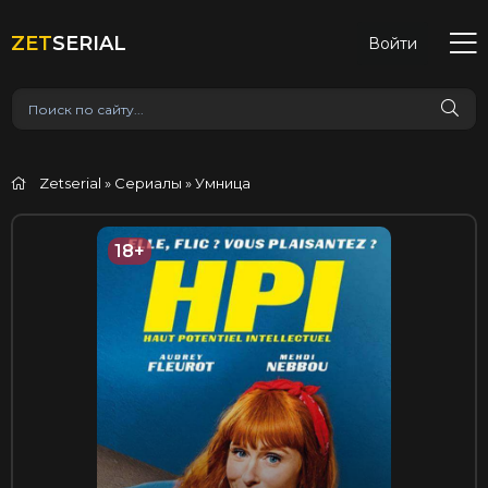
ZET
SERIAL
Войти
Zetserial
»
Сериалы
» Умница
18+