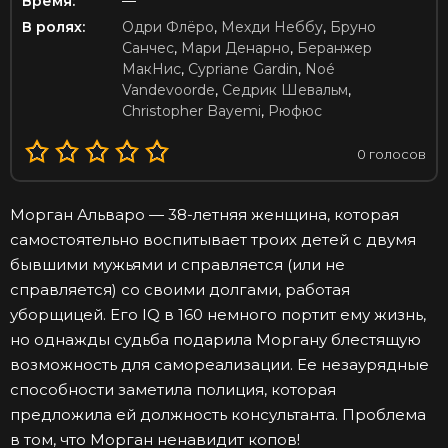
Время:
—
В ролях:
Одри Флёро
,
Мехди Неббу
,
Бруно
Санчес
,
Мари Денарно
,
Беранжер
МакНис
,
Cypriane Gardin
,
Noé
Vandevoorde
,
Седрик Шевальм
,
Christopher Bayemi
,
Рюфюс
0
голосов
Морган Альваро — 38-летняя женщина, которая
самостоятельно воспитывает троих детей с двумя
бывшими мужьями и справляется (или не
справляется) со своими долгами, работая
уборщицей. Его IQ в 160 немного портит ему жизнь,
но однажды судьба подарила Моргану блестящую
возможность для самореализации. Ее незаурядные
способности заметила полиция, которая
предложила ей должность консультанта. Проблема
в том, что Морган ненавидит копов!