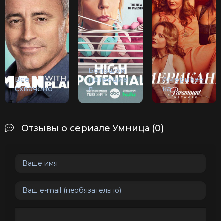
Большой
Все
потенциа
Американ
схвачено
л
ка
Отзывы о сериале Умница (0)