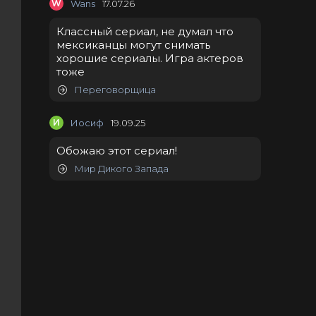
W
Wans
17.07.26
Классный сериал, не думал что
мексиканцы могут снимать
хорошие сериалы. Игра актеров
тоже
Переговорщица
И
Иосиф
19.09.25
Обожаю этот сериал!
Мир Дикого Запада