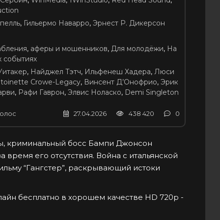
 Сербин
,
WinMedia
,
1WinStudio
,
Red Head Sound
,
ction
пелль
,
Гильермо Наварро
,
Эрнест Р. Дикерсон
абления
,
аферы и мошенников
,
Для молодёжи
,
На
х событиях
Уитакер
,
Найджел Тэтч
,
Ильфенеш Хадера
,
Люси
toinette Crowe-Legacy
,
Винсент Д’Онофрио
,
Эрик
арви
,
Рафи Гаврон
,
Элвис Ноласко
,
Demi Singleton
олос
27.04.2026
438 420
0
мы, криминальный босс Бампи Джонсон
а время его отсутствия. Война с итальянской
ильму “Гангстер”, раскрывающий истоки
нлайн бесплатно в хорошем качестве HD 720p -