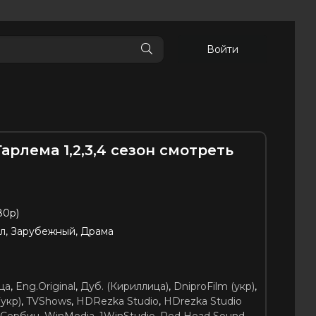
Войти
арлема 1,2,3,4 сезон смотреть
80p)
л, Зарубежный, Драма
ца
,
Eng.Original
,
Дуб. (Кириллица)
,
DniproFilm (укр)
,
(укр)
,
TVShows
,
HDRezka Studio
,
HDrezka Studio