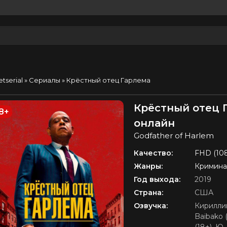
etserial
»
Сериалы
» Крёстный отец Гарлема
Крёстный отец Г
8+
онлайн
Godfather of Harlem
Качество:
FHD (10
Жанры:
Кримина
Год выхода:
2019
Страна:
США
Озвучка:
Кирилли
Baibako 