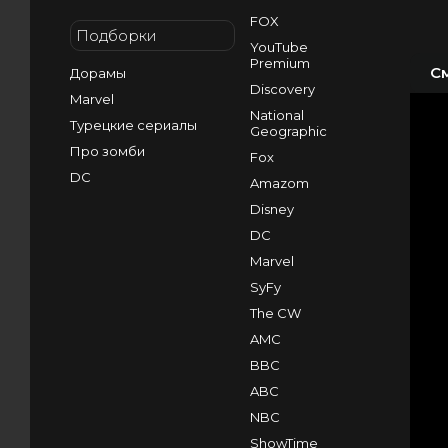
FOX
Подборки
YouTube
Premium
С
Дорамы
Discovery
Marvel
National
Турецкие сериалы
Geographic
Про зомби
Fox
DC
Amazom
Disney
DC
Marvel
SyFy
The CW
AMC
BBC
ABC
NBC
ShowTime