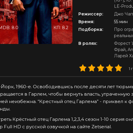
(18+)
,
Ю.
LE-Produ
Режиссер:
Джо Чап
Время:
55 мин
MDB: 8.0
КП: 8.2
Подборка:
Про огр
реальны
В ролях:
Форест 
Фрай
,
An
Ларей Х
1
г
Йорк, 1960-е. Освободившись после десяти лет тюрь
ращается в Гарлем, чтобы вернуть власть, утраченную з
ей неизбежна. “Крестный отец Гарлема” - приквел к ф
нды.
реть Крёстный отец Гарлема 1,2,3,4 сезон 1-10 серия о
p Full HD с русской озвучкой на сайте Zetserial.