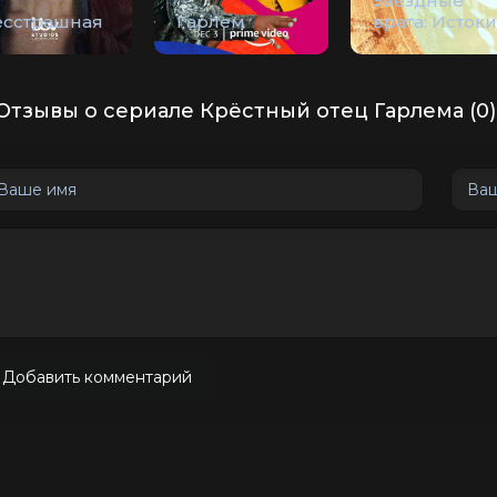
Звёздные
есстрашная
Гарлем
врата: Истоки
Отзывы о сериале Крёстный отец Гарлема (0)
Добавить комментарий