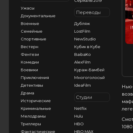
Сериалы 2019
Ужасы
Переводы
Документальные
Военные
Дубляж
I
Семейные
LostFilm
Спортивные
NewStudio
Вестерн
Кубик в Кубе
Фентези
BaibaKo
Комедии
AlexFilm
Боевики
Кураж-Бамбей
Приключения
Многоголосый
Детективы
IdeaFilm
Нью-
Драма
возв
Студии
Исторические
мафи
Криминальные
Netflix
леге
Мелодрамы
Hulu
Смот
Триллеры
HBO
1080
Фантастические
HBO MAX